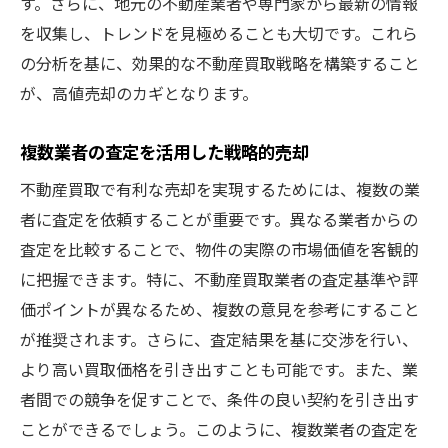
す。さらに、地元の不動産業者や専門家から最新の情報
査定価格を上げるための不動産改善法
を収集し、トレンドを見極めることも大切です。これら
不動産買取で高価格を実現する方法
の分析を基に、効果的な不動産買取戦略を構築すること
売却価格を引き上げる不動産査定術
が、高値売却のカギとなります。
不動産買取査定を活かした売却戦略
高く売却するための不動産買取の技
複数業者の査定を活用した戦略的売却
不動産買取成功のカギは査定にあり
不動産買取で有利な売却を実現するためには、複数の業
不動産買取で成功するための査定チェック
者に査定を依頼することが重要です。異なる業者からの
査定を比較することで、物件の実際の市場価値を客観的
査定が鍵！不動産買取の成功法
に把握できます。特に、不動産買取業者の査定基準や評
不動産査定の結果を最大限活用する方法
価ポイントが異なるため、複数の意見を参考にすること
カギを握る査定！不動産買取の成功術
が推奨されます。さらに、査定結果を基に交渉を行い、
不動産買取成功のための査定戦略
より高い買取価格を引き出すことも可能です。また、業
査定を活かした不動産買取の秘訣
者間での競争を促すことで、条件の良い契約を引き出す
不動産買取査定で失敗しない秘策
ことができるでしょう。このように、複数業者の査定を