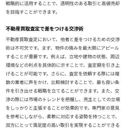
不動産買取で失敗を防ぐ査定の注意点
戦略的に活用することで、透明性のある取引と高値売却
査定で失敗しないための不動産買取の知識
を目指すことができます。
失敗を回避するための不動産査定方法
不動産買取査定で差をつける交渉術
不動産買取の査定で注意すべき点
不動産買取査定において、他者と差をつけるための交渉
失敗を避ける不動産買取の査定術
術は不可欠です。まず、物件の強みを最大限にアピール
不動産買取査定でのリスク管理法
することが重要です。例えば、立地や建物の状態、周辺
環境などの利点を具体的に示すことで、査定額を引き上
げることが可能です。さらに、査定を依頼する際には複
数の業者に声をかけ、比較検討することで、最も良い条
件を引き出せる戦略を立てることができます。また、交
渉の際には市場のトレンドを把握し、売主としての立場
をしっかりと主張することが効果的です。専門家の意見
を参考にしながら、柔軟に対応する姿勢を持つことで、
双方にとって満足度の高い取引を実現することができる