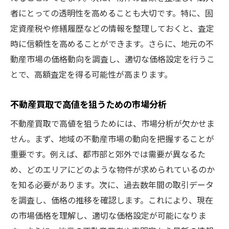
不動産買取で査定アップを狙うテクニック
者にとっての透明性を高めることも大切です。特に、固
交渉を有利に進めるための不動産買取戦略
定資産税や修繕履歴などの情報を整理しておくと、査定
時に信頼性を高めることができます。さらに、地元の不
不動産買取で査定を有利にする方法
動産市場の価格動向を調査し、適切な価格設定を行うこ
査定を優位に進める不動産買取の秘訣
とで、高額査定を得る可能性が高まります。
不動産買取査定で得する方法
不動産買取で高額査定を得る秘訣
不動産買取で高値を狙うための市場分析
不動産買取査定で利益を最大化する術
不動産買取で高値を狙うためには、市場分析が欠かせま
お得に不動産を売却するための査定方法
せん。まず、地域の不動産市場の動向を把握することが
不動産買取で得するための市場理解
重要です。例えば、都市部と郊外では需要が異なるた
査定を活用した不動産買取の得策
め、どのエリアにどのような物件が求められているのか
不動産買取で利益を引き出す方法
を知る必要があります。次に、過去数年間の取引データ
を調査し、価格の推移を確認します。これにより、現在
高く売るための不動産買取査定術
の市場価格を理解し、適切な価格設定が可能になりま
不動産買取査定で価値を高めるテクニック