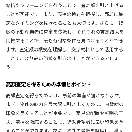
修繕やクリーニングを行うことで、査定額を引き上げる
専門家が教える不動産買取の手続き
ことが可能です。また、市場の動向を把握し、売却に最
不動産買取での査定基準の重要性
適なタイミングを見極めることも大切です。さらに、複
プロに学ぶ不動産買取の成功法
数の不動産業者に査定を依頼し、それぞれの査定結果を
不動産買取で成功するための査定ポイント
比較することで、最も有利な条件を見つけることができ
不動産買取査定で高評価を得る方法
ます。査定額の根拠を理解し、交渉材料として活用する
不動産の付加価値を引き出す査定のコツ
ことで、より高い価値を引き出すことができるでしょ
う。
高評価を狙うための不動産査定の要点
不動産買取査定を成功に導く視点
高額査定を得るための準備とポイント
査定時に押さえておくべき不動産の魅力
高額査定を得るためには、事前の準備が鍵となります。
成功する不動産買取の査定戦略
まず、物件の魅力を最大限に引き出すために、内覧時の
査定を有利に進める不動産買取のコツ
印象を良くすることが重要です。家具の配置や照明の工
不動産買取を有利に進めるためのポイント
夫、清掃を徹底することで、購入希望者に良い印象を与
査定価格を上げるための不動産準備術
えることができます。次に、物件の書類を整理し、購入