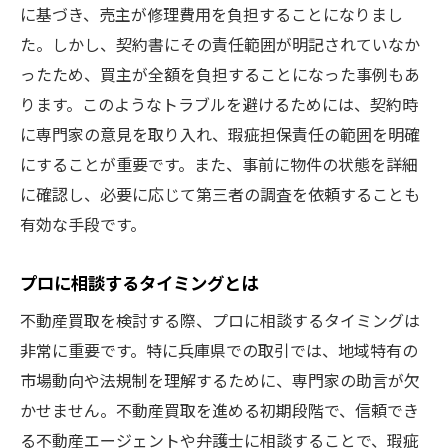
契約時の注意事項を知る
に基づき、売主が修理費用を負担することになりまし
トラブル防止のための事前準備
た。しかし、契約書にその責任範囲が明記されていなか
ったため、買主が全額を負担することになった事例もあ
信頼できる業者選びの基準
ります。このようなトラブルを避けるためには、契約時
兵庫県特有の問題への対処法
に専門家の意見を取り入れ、瑕疵担保責任の範囲を明確
購入後に備える安心のサポート
にすることが重要です。また、事前に物件の状態を詳細
に確認し、必要に応じて第三者の調査を依頼することも
有効な手段です。
プロに相談するタイミングとは
不動産買取を検討する際、プロに相談するタイミングは
非常に重要です。特に兵庫県での取引では、地域特有の
市場動向や法規制を理解するために、専門家の助言が欠
かせません。不動産買取を進める初期段階で、信頼でき
る不動産エージェントや弁護士に相談することで、瑕疵