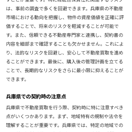
安心して取引を進めるために
は、事前の調査で多くを回避できます。兵庫県の不動産
トラブルを避けるための対策
市場における動向を把握し、物件の資産価値を正確に評
価することで、将来のリスクを軽減することが可能で
購入者が注意すべき具体例
す。また、信頼できる不動産専門家と連携し、契約書の
瑕疵担保責任とは何か不動産買取の基本
内容を細部まで確認することも欠かせません。これによ
瑕疵担保責任の定義と影響
り、法的なリスクを回避し、安心して不動産買取を進め
不動産買取における基本的な流れ
ることができます。最後に、購入後の管理計画を立てる
契約前の確認で失敗を防ぐ
ことで、長期的なリスクをさらに最小限に抑えることが
兵庫県での取引に必要な知識
できます。
過去の事例から学ぶリスク管理
兵庫県での契約時の注意点
安心の不動産買取を実現する方法
兵庫県での安心不動産買取ポイント
兵庫県で不動産買取を行う際、契約時に特に注意すべき
点がいくつかあります。まず、地域特有の規制や法令を
信頼できる不動産業者の見極め方
理解することが重要です。兵庫県では、特定の地域での
瑕疵担保責任の理解で安心取引