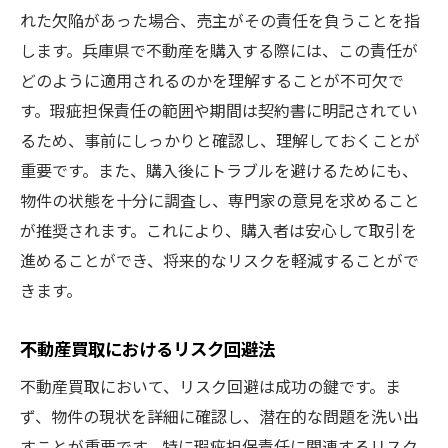
れた欠陥があった場合、売主がその責任を負うことを指
トラブルを未然に防ぐ対策
します。兵庫県で不動産を購入する際には、この責任が
購入後のアフターサポート活用法
どのように適用されるのかを理解することが不可欠で
瑕疵担保責任を知り安心の不動産買取
す。瑕疵担保責任の範囲や期間は契約書に明記されてい
瑕疵担保責任の法律的背景を知る
るため、事前にしっかりと確認し、理解しておくことが
契約内容の詳細をしっかり確認
重要です。また、購入後にトラブルを避けるためにも、
兵庫県での取引事例から学ぶ
物件の状態を十分に調査し、専門家の意見を求めること
が推奨されます。これにより、購入者は安心して取引を
不動産買取で注意すべきポイント
進めることができ、将来的なリスクを軽減することがで
専門家による無料相談の活用
きます。
安心の取引を実現するステップ
兵庫県の不動産買取における重要な責任
不動産買取におけるリスク回避法
瑕疵担保責任の重要な役割
不動産買取において、リスク回避は成功の鍵です。ま
不動産買取時の法的義務を知る
ず、物件の現状を詳細に確認し、潜在的な問題を洗い出
兵庫県特有の取引慣習を理解
すことが重要です。特に瑕疵担保責任に関連するリスク