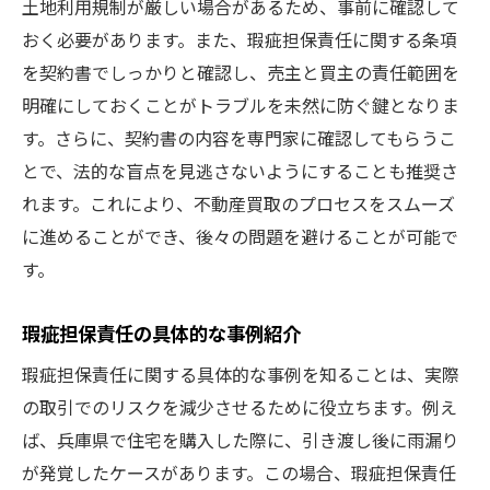
土地利用規制が厳しい場合があるため、事前に確認して
事前調査でトラブルを回避する
おく必要があります。また、瑕疵担保責任に関する条項
契約書のチェックポイントを解説
を契約書でしっかりと確認し、売主と買主の責任範囲を
兵庫県ならではの注意点を把握
明確にしておくことがトラブルを未然に防ぐ鍵となりま
アフターケアの内容を確認しよう
す。さらに、契約書の内容を専門家に確認してもらうこ
瑕疵担保責任を理解して不動産買取を円滑に
とで、法的な盲点を見逃さないようにすることも推奨さ
瑕疵担保責任の詳細とその対策
れます。これにより、不動産買取のプロセスをスムーズ
に進めることができ、後々の問題を避けることが可能で
取引の流れを知り安心を得る
す。
契約前に専門家に相談するメリット
兵庫県での不動産買取成功事例
瑕疵担保責任の具体的な事例紹介
購入後の対応策を事前に確認
瑕疵担保責任に関する具体的な事例を知ることは、実際
不動産買取の成功ポイントを押さえる
の取引でのリスクを減少させるために役立ちます。例え
兵庫県での不動産買取トラブル回避法
ば、兵庫県で住宅を購入した際に、引き渡し後に雨漏り
瑕疵担保責任でのトラブル事例
が発覚したケースがあります。この場合、瑕疵担保責任