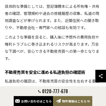
具体的な準備としては、登記簿謄本による所有権・共有
者の確認、管理規約や過去の修繕履歴の収集、私道の現
地調査などが挙げられます。また、近隣住民への聞き取
りや、不動産会社・専門家への相談も有効です。
このような準備を怠ると、購入後に予想外の費用負担や
権利トラブルに巻き込まれるリスクが高まります。万全
な下調べが、安心できる不動産売買への第一歩となりま
す。
不動産売買を安全に進める私道負担の確認術
私道負担の確認は、不動産売買の安全性を左右する重要
なプロセスです。確認すべき基本ポイントは「所有者・
0120-777-678
共有者」「通行権の有無」「維持・管理責任」「セット
お問い合わせはこちら
物件情報はこちら
バックの必要性」の4点です。