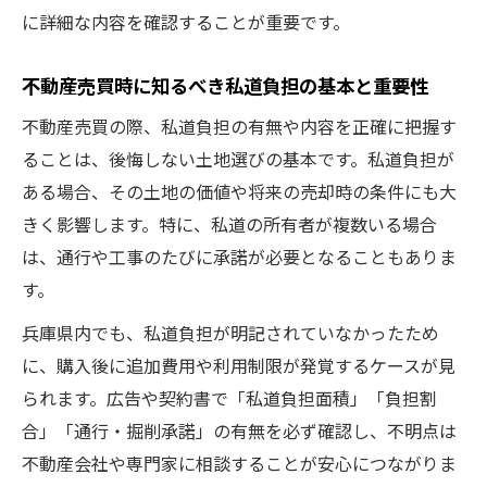
に詳細な内容を確認することが重要です。
私道負担が土地売買の資産価値に与える影
響
不動産売買時に知るべき私道負担の基本と重要性
不動産売買で私道負担が売却しやすさを左
不動産売買の際、私道負担の有無や内容を正確に把握す
右する
ることは、後悔しない土地選びの基本です。私道負担が
私道負担の有無が土地の利用制限に与える
ある場合、その土地の価値や将来の売却時の条件にも大
影響
きく影響します。特に、私道の所有者が複数いる場合
不動産売買で私道負担が将来の計画に影響
は、通行や工事のたびに承諾が必要となることもありま
する
す。
失敗しない不動産売買は私道負担の理解から
兵庫県内でも、私道負担が明記されていなかったため
不動産売買で失敗しないための私道負担知
に、購入後に追加費用や利用制限が発覚するケースが見
識
られます。広告や契約書で「私道負担面積」「負担割
私道負担を正しく理解して不動産売買を有
合」「通行・掘削承諾」の有無を必ず確認し、不明点は
利に
不動産会社や専門家に相談することが安心につながりま