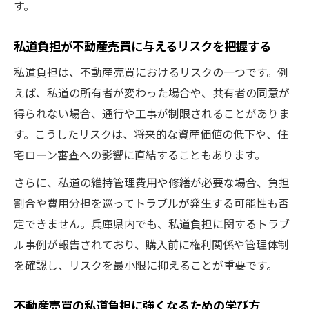
不動産売買で私道負担リスクを見極めるコ
す。
ツ
私道負担が不動産売買に与えるリスクを把握する
事前準備で差がつく私道負担と不動産売買
不動産売買を安全に進める私道負担の確認
私道負担は、不動産売買におけるリスクの一つです。例
術
えば、私道の所有者が変わった場合や、共有者の同意が
得られない場合、通行や工事が制限されることがありま
私道負担のメリット・デメリットを深掘り解説
す。こうしたリスクは、将来的な資産価値の低下や、住
不動産売買で私道負担のメリットを知る意
宅ローン審査への影響に直結することもあります。
義
私道負担のデメリットが不動産売買に与え
さらに、私道の維持管理費用や修繕が必要な場合、負担
る影響
割合や費用分担を巡ってトラブルが発生する可能性も否
定できません。兵庫県内でも、私道負担に関するトラブ
不動産売買時に私道負担の利点を活かす方
ル事例が報告されており、購入前に権利関係や管理体制
法
を確認し、リスクを最小限に抑えることが重要です。
不動産売買で私道負担の注意点を徹底解説
私道負担の有無による不動産売買の違いと
不動産売買の私道負担に強くなるための学び方