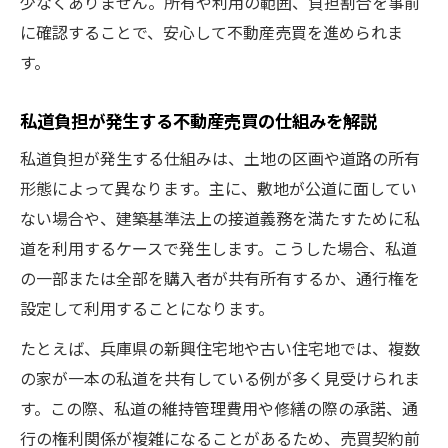
少なくありません。所有や利用の範囲、負担割合を事前
安心のために私道負担を徹底確認しよう
に確認することで、安心して不動産売買を進められま
す。
不動産売買の安心は私道負担の確認から始
まる
私道負担が発生する不動産売買の仕組みを解説
私道負担を徹底的に調べる不動産売買のポ
イント
私道負担が発生する仕組みは、土地の区画や道路の所有
形態によって異なります。主に、敷地が公道に面してい
不動産売買時に私道負担の証明書を確認す
ない場合や、建築基準法上の接道義務を満たすために私
る方法
道を利用するケースで発生します。こうした場合、私道
私道負担の有無が不動産売買契約に与える
の一部または全部を購入者が共有所有するか、通行権を
影響
設定して利用することになります。
不動産売買で失敗しない私道負担のチェッ
たとえば、兵庫県の新興住宅地や古い住宅地では、複数
ク法
の家が一本の私道を共有している例が多く見受けられま
私道負担が土地の売買に与える影響とは
す。この際、私道の維持管理費用や修繕の際の承諾、通
不動産売買で土地購入時に私道負担を考え
行の権利関係が複雑になることがあるため、売買契約前
る理由