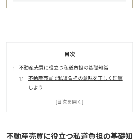
目次
不動産売買に役立つ私道負担の基礎知識
不動産売買で私道負担の意味を正しく理解
しよう
私道負担が発生する不動産売買の仕組みを
解説
不動産売買時に知るべき私道負担の基本と
重要性
不動産売買に役立つ私道負担の基礎知
私道負担が不動産売買に与えるリスクを把