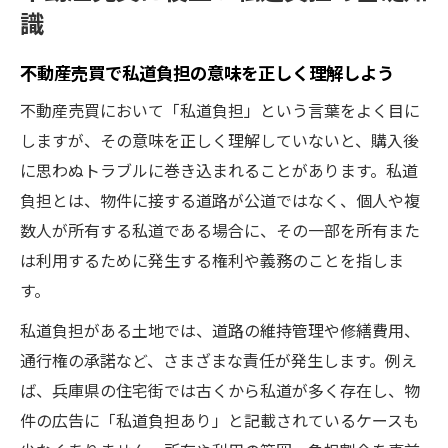
識
握する
不動産売買の私道負担に強くなるための学
不動産売買で私道負担の意味を正しく理解しよう
び方
不動産売買において「私道負担」という言葉をよく目に
私道負担の実態と不動産売買時の注意点
しますが、その意味を正しく理解していないと、購入後
不動産売買の現場で私道負担が問題になる
に思わぬトラブルに巻き込まれることがあります。私道
理由
負担とは、物件に接する道路が公道ではなく、個人や複
不動産売買で注意したい私道負担の確認項
数人が所有する私道である場合に、その一部を所有また
目
は利用するために発生する権利や義務のことを指しま
私道負担の正しい調べ方と不動産売買への
す。
影響
私道負担がある土地では、道路の維持管理や修繕費用、
不動産売買時に起こりやすい私道負担のト
通行権の承諾など、さまざまな責任が発生します。例え
ラブル
ば、兵庫県の住宅街では古くから私道が多く存在し、物
私道負担が不動産売買価格に与える見えな
件の広告に「私道負担あり」と記載されているケースも
い影響