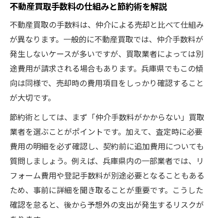
う
不動産買取手数料の仕組みと節約術を解説
兵庫県での不動産買取手数料算出の流れ
不動産買取の手数料は、仲介による売却と比べて仕組み
不動産買取で発生する各種手数料の詳細
が異なります。一般的に不動産買取では、仲介手数料が
手数料と費用の違いを正しく理解するため
発生しないケースが多いですが、買取業者によっては別
に
途費用が請求される場合もあります。兵庫県でもこの傾
向は同様で、売却時の費用項目をしっかり確認すること
仲介手数料と不動産買取手数料の違い解説
が大切です。
手数料の違法性やNG行為を防ぐために
節約術としては、まず「仲介手数料がかからない」買取
不動産買取手数料の違法請求に注意しよう
業者を選ぶことがポイントです。加えて、査定時に必要
仲介手数料10%請求は法律違反なのか解説
費用の明細を必ず確認し、契約前に追加費用についても
家売却時の絶対NGな行為とその理由
質問しましょう。例えば、兵庫県内の一部業者では、リ
トラブルを防ぐ不動産買取手数料の確認方
フォーム費用や登記手数料が別途必要となることもある
法
ため、事前に詳細を聞き取ることが重要です。こうした
違法な手数料請求を見抜くチェックポイン
確認を怠ると、後から予想外の支出が発生するリスクが
ト