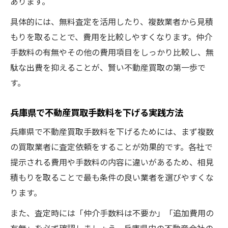
あります。
スムーズな不動産買取に必要な注意点
具体的には、無料査定を活用したり、複数業者から見積
不動産買取手数料で注意すべき落とし穴
もりを取ることで、費用を比較しやすくなります。仲介
スムーズな不動産買取のための事前準備
手数料の有無やその他の費用項目をしっかり比較し、無
手数料トラブルを避けるための確認事項
駄な出費を抑えることが、賢い不動産買取の第一歩で
不動産買取時の費用総額を把握する方法
す。
安全な取引を進めるための基礎知識
兵庫県で不動産買取手数料を下げる実践方法
仲介手数料6万円の理由と知っておくべきこと
兵庫県で不動産買取手数料を下げるためには、まず複数
不動産買取で仲介手数料6万円の根拠を解説
の買取業者に査定依頼をすることが効果的です。各社で
手数料計算の仕組みと6万円の意味を理解
提示される費用や手数料の内容に違いがあるため、相見
仲介手数料「3％＋6万円」はなぜ定められ
積もりを取ることで最も条件の良い業者を選びやすくな
たか
ります。
不動産買取時に知るべき手数料の注意点
また、査定時には「仲介手数料は不要か」「追加費用の
兵庫県での仲介手数料の決まり方と上限解
有無」を必ず確認しましょう。兵庫県内の不動産会社の