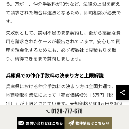
う。万が一、仲介手数料が10％など、法律の上限を超え
て請求された場合は違法となるため、即時相談が必要で
す。
失敗例として、説明不足のまま契約し、後から高額な費
用を請求されたケースが報告されています。安心して資
産を現金化するためにも、必ず複数社で見積もりを取
り、納得できるまで質問しましょう。
兵庫県での仲介手数料の決まり方と上限解説
兵庫県における仲介手数料の決まり方は全国共通で、宅
地建物取引業法によって「売買価格×3％＋6万円（税
別）」が上限とされています。売却価格が400万円を超え
0120-777-678
る場合、この上限が適用されます。
仲介手数料は、売却側・購入側のどちらが支払うか契約
お問い合わせはこちら
物件情報はこちら