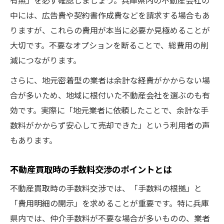
説
中には、広告費や契約書作成費などを請求する場合もあ
現金化を安全に進めるためのポイント集
りますが、これらの費用が本当に必要か見極めることが
不動産買取手数料を抑えて現金化する方法
大切です。不要なオプションを断ることで、総費用の削
安全な不動産買取取引を実現するコツ
減につながります。
費用トラブルを防ぎ安心の現金化を目指す
さらに、地元密着型の業者は余計な経費がかからない場
不動産買取手数料の支払いタイミング解説
合が多いため、地域に根付いた不動産会社を選ぶのも有
現金化時の手数料に関するよくある疑問
効です。実際に「地元業者に依頼したことで、余計な手
数料がかからず安心して売却できた」という利用者の声
もあります。
不動産買取時の手数料交渉のポイントとは
不動産買取時の手数料交渉では、「手数料の根拠」と
「費用明細の開示」を求めることが重要です。特に兵庫
県内では、仲介手数料が不要な場合が多いものの、業者