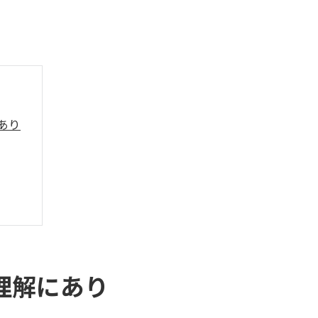
あり
理解にあり
秘訣