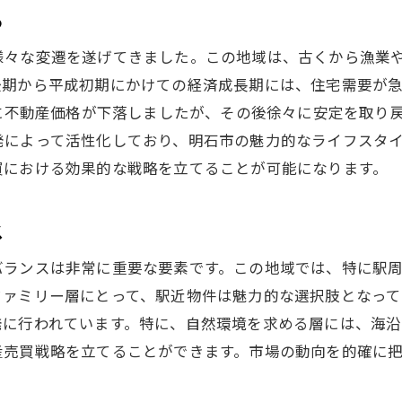
市場動向を把握するための主要指標
る
地元の不動産エージェントの役割と選び方
様々な変遷を遂げてきました。この地域は、古くから漁業
過去の取引データから学ぶ成功事例
後期から平成初期にかけての経済成長期には、住宅需要が
失敗を避けるためのリスク管理法
的に不動産価格が下落しましたが、その後徐々に安定を取り
取引を有利に進めるための交渉テクニック
発によって活性化しており、明石市の魅力的なライフスタ
明石市の不動産取引における注意点
買における効果的な戦略を立てることが可能になります。
不動産売買を成功させるための明石市特有の市場動向とは
季節による取引量の変動とその理由
ス
明石市の住宅価格動向を読む
バランスは非常に重要な要素です。この地域では、特に駅
新規開発プロジェクトが市場に与える影響
ファミリー層にとって、駅近物件は魅力的な選択肢となって
地域のインフラ整備が不動産価値に与える影響
発に行われています。特に、自然環境を求める層には、海沿
産売買戦略を立てることができます。市場の動向を的確に
観光地としての魅力と不動産市場の関係
地域密着型の不動産投資戦略