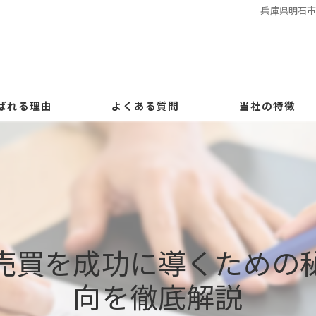
兵庫県明石
ばれる理由
よくある質問
当社の特徴
戸建て
マンション
土地
売買を成功に導くための
相続
向を徹底解説
住み替え