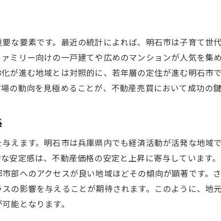
明石市での不動産売買を有利に進めるための効果的な戦略
売主と買主の利益を最大化する方法
明石市の不動産市場に適した価格交渉術
重要な要素です。最近の統計によれば、明石市は子育て世
ファミリー向けの一戸建てや広めのマンションが人気を集
売却前に行うべき物件改善ポイント
齢化が進む地域とは対照的に、若年層の定住が進む明石市
バイヤーのニーズを引きつけるプロモーション
市場の動向を見極めることが、不動産売買において成功の鍵
地域に特化したマーケティング戦略
売買契約の際に注意すべき法律ポイント
係
不動産売買における最適な売却時期を見極める方法
を与えます。明石市は兵庫県内でも経済活動が活発な地域
明石市の季節ごとの売却タイミング
的な安定感は、不動産価格の安定と上昇に寄与しています
市場環境を見極めるための経済指標
都市部へのアクセスが良い地域ほどその傾向が顕著です。
ライフステージに応じた最適な売却時期
ラスの影響を与えることが期待されます。このように、地
地域のイベントと不動産市場の関連性
が可能となります。
需要と供給のタイミングを見極める