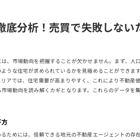
地域に根ざしたコミュニティ形成とその効果
明石市の不動産売買で失敗を避けるための教訓
徹底分析！売買で失敗しない
不安を解消！明石市での不動産売買を成功させる実例とヒ
初めての不動産売買で注意すべきポイント
地元住民の声から学ぶ安心取引のコツ
には、市場動向を把握することが欠かせません。まず、人
専門家のアドバイスをどう活用するか
のような住宅が求められているかを見極めることができま
不動産売買でよくある質問とその対策
エリアでは、住宅需要が高まりやすく、これにより不動産
明石市でのトラブル事例とその対処法
も市場動向を読み解くカギとなります。これらのデータを
成功者に聞く！不動産取引を円滑に進めるヒント
び方
めるためには、信頼できる地元の不動産エージェントの存