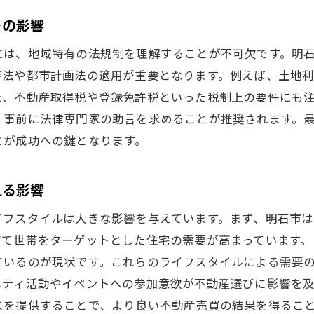
過去の売却データから学ぶ最適時期の傾向
その影響
明石市の不動産市場で成功するための価格設定のポイント
には、地域特有の法規制を理解することが不可欠です。明
市場価格との比較で適正価格を設定
準法や都市計画法の適用が重要となります。例えば、土地
価格設定における心理的要素の重要性
た、不動産取得税や登録免許税といった税制上の要件にも
地域の平均価格と自分の物件の価格の関係
、事前に法律専門家の助言を求めることが推奨されます。
競合物件との価格差をどうつけるか
とが成功への鍵となります。
初期価格設定の重要性とその影響
価格調整のタイミングとその効果
える影響
地域特性を活かした不動産売買の具体例と実践的アドバイ
イフスタイルは大きな影響を与えています。まず、明石市
明石市ならではの魅力を活かした売買事例
育て世帯をターゲットとした住宅の需要が高まっています。
地域資源を活用した不動産価値の向上
ているのが現状です。これらのライフスタイルによる需要
ニティ活動やイベントへの参加意欲が不動産選びに影響を
成功事例から学ぶ投資戦略のポイント
スを提供することで、より良い不動産売買の結果を得るこ
明石市の不動産売買に成功したエピソード