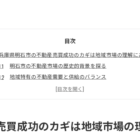
目次
兵庫県明石市の不動産売買成功のカギは地域市場の理解に
明石市の不動産市場の歴史的背景を探る
地域特有の不動産需要と供給のバランス
人口動態が不動産市場に与える影響
地元の経済状況と不動産価格の相関関係
明石市の不動産売買における法規制とその影響
地域住民のライフスタイルが市場に与える影響
売買成功のカギは地域市場の
明石市の不動産市場を徹底分析！売買で失敗しないための